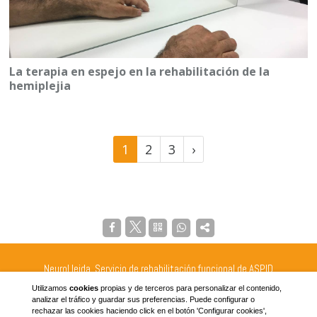
La terapia en espejo en la rehabilitación de la
hemiplejia
(current)
Próxima
1
2
3
›
página
NeuroLleida, Servicio de rehabilitación funcional de ASPID
C/Príncep de Viana 94, 25008 Lleida
Teléfono: 973228980
Utilizamos
cookies
propias y de terceros para personalizar el contenido,
analizar el tráfico y guardar sus preferencias. Puede configurar o
Email:
info@neurolleida.cat
rechazar las cookies haciendo click en el botón 'Configurar cookies',