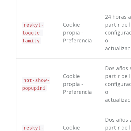
actualizac
24 horas 
Cookie
partir de 
reskyt-
propia -
configura
toggle-
Preferencia
o
family
actualizac
Dos años 
Cookie
partir de 
not-show-
propia -
configura
popupini
Preferencia
o
actualizac
Dos años 