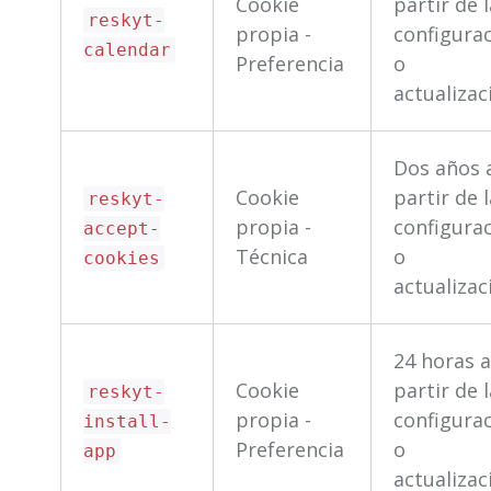
Cookie
partir de 
reskyt-
propia -
configura
calendar
Preferencia
o
actualizac
Dos años 
Cookie
partir de 
reskyt-
propia -
configura
accept-
Técnica
o
cookies
actualizac
24 horas 
Cookie
partir de 
reskyt-
propia -
configura
install-
Preferencia
o
app